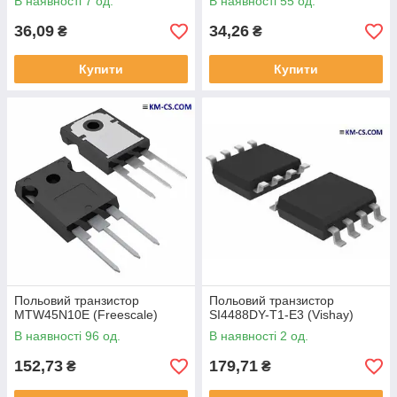
В наявності 7 од.
В наявності 55 од.
36,09
34,26
₴
₴
Купити
Купити
Польовий транзистор
Польовий транзистор
MTW45N10E (Freescale)
SI4488DY-T1-E3 (Vishay)
В наявності 96 од.
В наявності 2 од.
152,73
179,71
₴
₴