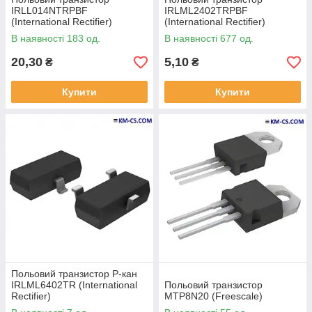
IRLL014NTRPBF
IRLML2402TRPBF
(International Rectifier)
(International Rectifier)
В наявності 183 од.
В наявності 677 од.
20,30
5,10
₴
₴
Купити
Купити
Польовий транзистор P-кан
IRLML6402TR (International
Польовий транзистор
Rectifier)
MTP8N20 (Freescale)