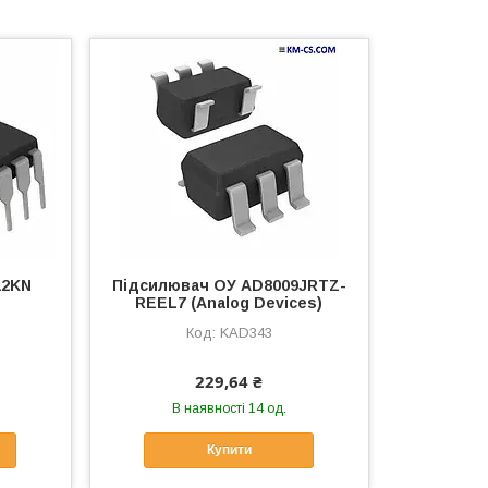
12KN
Підсилювач ОУ AD8009JRTZ-
REEL7 (Analog Devices)
KAD343
229,64 ₴
В наявності 14 од.
Купити