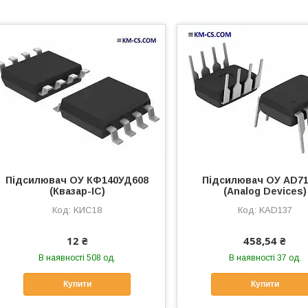
Підсилювач ОУ КФ140УД608
Підсилювач ОУ AD7
(Квазар-ІС)
(Analog Devices)
KИС18
KAD137
12 ₴
458,54 ₴
В наявності 508 од.
В наявності 37 од.
Купити
Купити