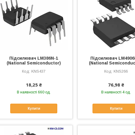
Підсилювач LM386N-1
Підсилювач LM490
(National Semiconductor)
(National Semiconduc
KNS437
KNS266
18,25 ₴
76,98 ₴
В наявності 660 од.
В наявності 4 од.
Купити
Купити