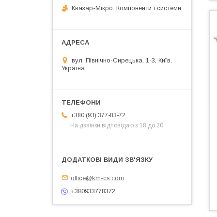
Квазар-Мікро. Компоненти і системи
вул. Північно-Сирецька, 1-3, Київ,
Україна
+380 (93) 377-83-72
На дзвінки відповідаю з 18 до 20
office@km-cs.com
+380933778372