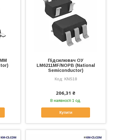
6MM
Підсилювач ОУ
tor)
LM6211MF/NOPB (National
Semiconductor)
KNS18
206,31 ₴
В наявності 1 од.
Купити