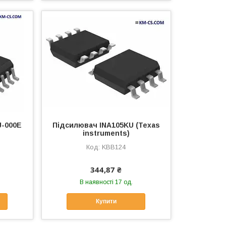
J-000E
Підсилювач INA105KU (Texas
instruments)
KBB124
344,87 ₴
В наявності 17 од.
Купити