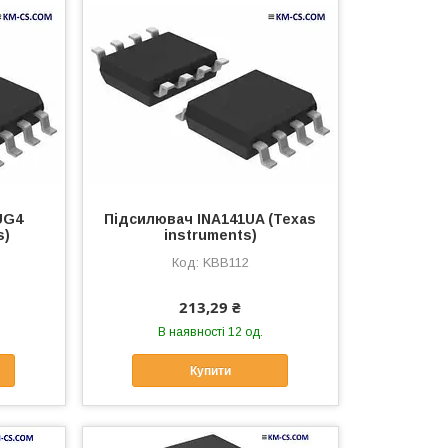
UG4
Підсилювач INA141UA (Texas
s)
instruments)
KBB112
213,29 ₴
В наявності 12 од.
Купити