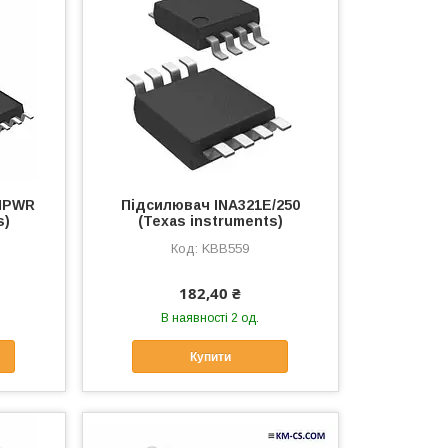
AIPWR
Підсилювач INA321E/250
s)
(Texas instruments)
KBB559
182,40 ₴
В наявності 2 од.
Купити