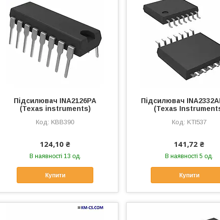
Підсилювач INA2126PA
Підсилювач INA2332
(Texas instruments)
(Texas Instrument
KBB390
KTI537
124,10 ₴
141,72 ₴
В наявності 13 од.
В наявності 5 од.
Купити
Купити