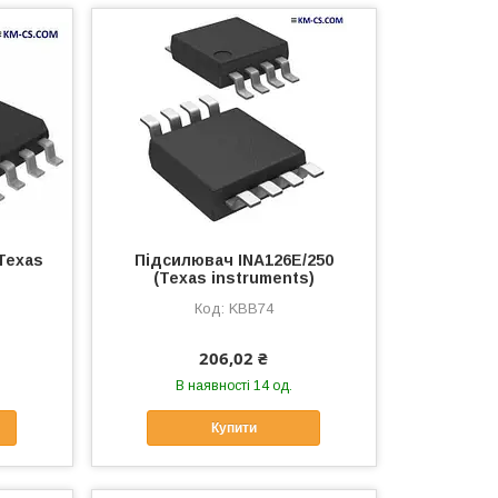
Texas
Підсилювач INA126E/250
(Texas instruments)
KBB74
206,02 ₴
В наявності 14 од.
Купити