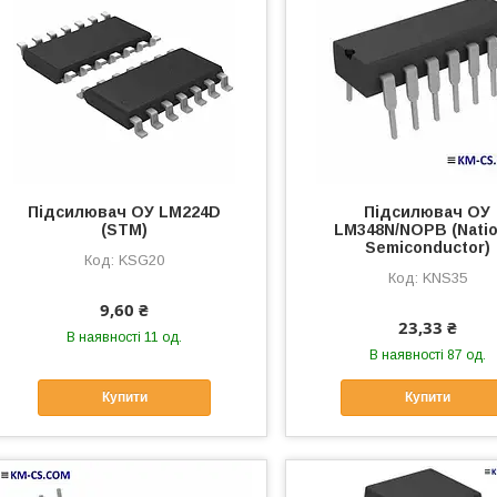
Підсилювач ОУ LM224D
Підсилювач ОУ
(STM)
LM348N/NOPB (Natio
Semiconductor)
KSG20
KNS35
9,60 ₴
23,33 ₴
В наявності 11 од.
В наявності 87 од.
Купити
Купити