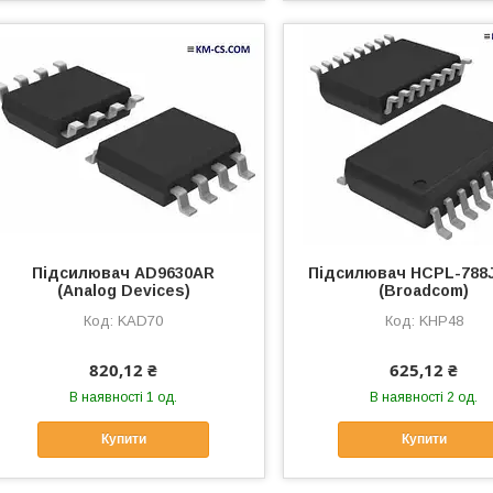
Підсилювач AD9630AR
Підсилювач HCPL-788
(Analog Devices)
(Broadcom)
KAD70
KHP48
820,12 ₴
625,12 ₴
В наявності 1 од.
В наявності 2 од.
Купити
Купити