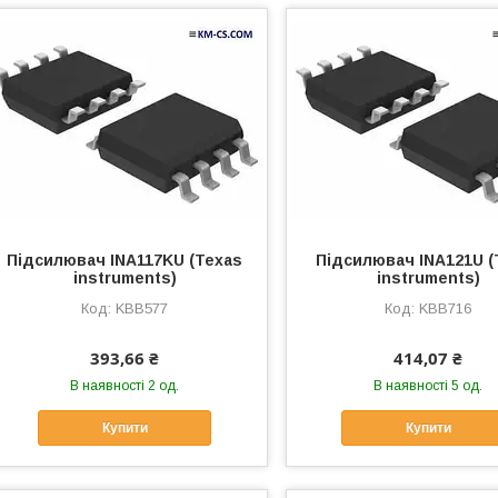
Підсилювач INA117KU (Texas
Підсилювач INA121U (
instruments)
instruments)
KBB577
KBB716
393,66 ₴
414,07 ₴
В наявності 2 од.
В наявності 5 од.
Купити
Купити