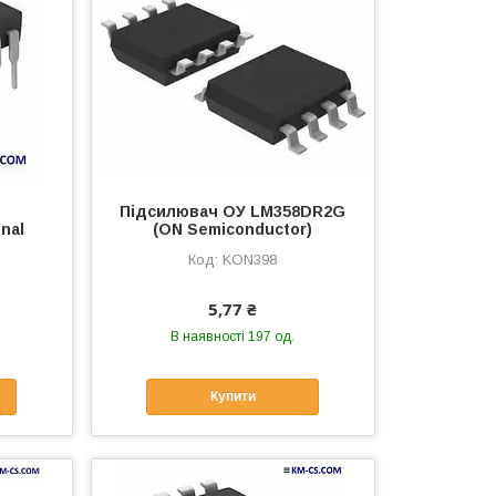
Підсилювач ОУ LM358DR2G
nal
(ON Semiconductor)
KON398
5,77 ₴
В наявності 197 од.
Купити