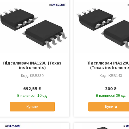
Підсилювач INA129U (Texas
Підсилювач INA129
instruments)
(Texas instrument
KBB339
KBB143
692,55 ₴
300 ₴
В наявності 10 од.
В наявності 39 од.
Купити
Купити