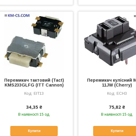
Перемикач тактовий (Tact)
Перемикач кулісний 
KMS233GLFG (ITT Cannon)
11JW (Cherry)
EIT13
ECH3
34,35 ₴
75,82 ₴
В наявності 15 од.
В наявності 15 од.
Купити
Купити