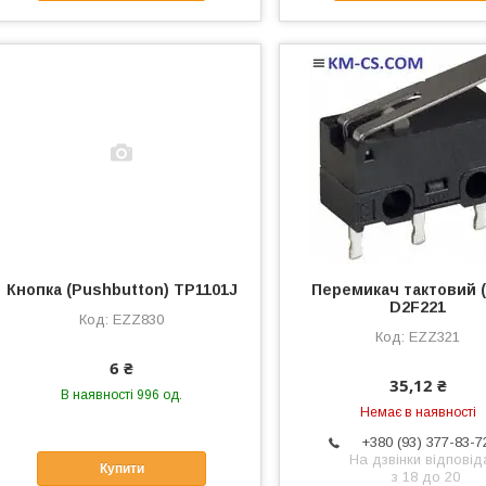
Кнопка (Pushbutton) TP1101J
Перемикач тактовий (
D2F221
EZZ830
EZZ321
6 ₴
35,12 ₴
В наявності 996 од.
Немає в наявності
+380 (93) 377-83-7
На дзвінки відпові
Купити
з 18 до 20