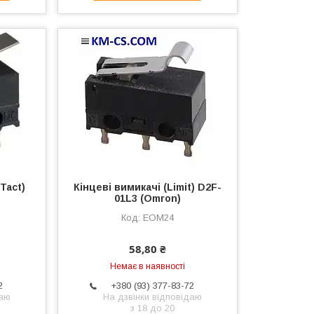
Tact)
Кінцеві вимикачі (Limit) D2F-
01L3 (Omron)
EOM24
58,80 ₴
Немає в наявності
2
+380 (93) 377-83-72
даю
На дзвінки відповідаю
з 18 до 20