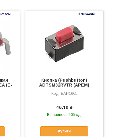
икач
Кнопка (Pushbutton)
EA (E-
ADTSM32RVTR (APEM)
EAP1665
46,19 ₴
В наявності 205 од.
Купити