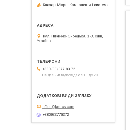
Квазар-Мікро. Компоненти і системи
вул. Північно-Сирецька, 1-3, Київ,
Україна
+380 (93) 377-83-72
На дзвінки відповідаю з 18 до 20
office@km-cs.com
+380933778372