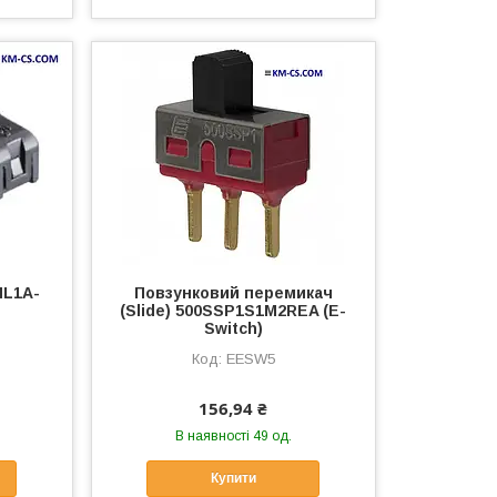
ML1A-
Повзунковий перемикач
(Slide) 500SSP1S1M2REA (E-
Switch)
EESW5
156,94 ₴
В наявності 49 од.
Купити