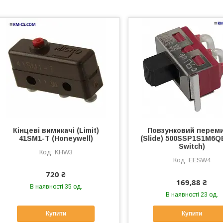
Кінцеві вимикачі (Limit)
Повзунковий перем
41SM1-T (Honeywell)
(Slide) 500SSP1S1M6Q
Switch)
KHW3
EESW4
720 ₴
169,88 ₴
В наявності 35 од.
В наявності 23 од.
Купити
Купити