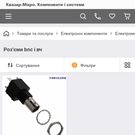
Квазар-Мікро. Компоненти і системи
Товари та послуги
Електронні компоненти
Електроме
Роз'єми bnc і вч
Сортування
0
Фільтри