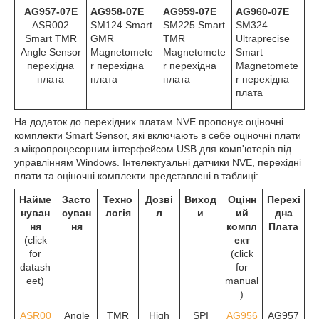
AG957-07E
AG958-07E
AG959-07E
AG960-07E
ASR002
SM124 Smart
SM225 Smart
SM324
Smart TMR
GMR
TMR
Ultraprecise
Angle Sensor
Magnetomete
Magnetomete
Smart
перехідна
r перехідна
r перехідна
Magnetomete
плата
плата
плата
r перехідна
плата
На додаток до перехідних платам NVE пропонує оціночні
комплекти Smart Sensor, які включають в себе оціночні плати
з мікропроцесорним інтерфейсом USB для комп'ютерів під
управлінням Windows. Інтелектуальні датчики NVE, перехідні
плати та оціночні комплекти представлені в таблиці:
Найме
Засто
Техно
Дозві
Виход
Оцінн
Перехі
нуван
суван
логія
л
и
ий
дна
ня
ня
компл
Плата
(click
ект
for
(click
datash
for
eet)
manual
)
ASR00
Angle
TMR
High
SPI
AG956
AG957