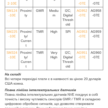
2-10E
-07E
-07E
SM124
Proximi
GMR
Mediu
I
2
C;
AG952
AG958
-10E
ty
m
Digital
-07E
-07E
Thresh
old
SM225
Proximi
TMR
High
SPI
AG953
AG959
-10E
ty/
-07E
-07E
Curren
t
SM324
Proximi
TMR
Very
I
2
C;
AG951
AG960
-10E
ty/
High
Digital
-07E
-07E
Curren
Thresh
t
old
На складі
Всі чотири перехідні плати є в наявності за ціною 20 доларів
США кожна.
Повна лінійка інтелектуальних датчиків
Повна лінійка інтелектуальних датчиків NVE поєднує в собі
точність і високу чутливість сенсорів GMR / TMR зі складною
цифровою обробкою сигналів, що дозволяє створювати