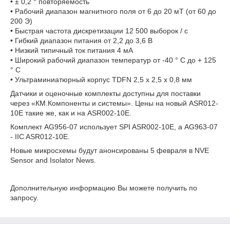
• ± 0,2 ° повторяемость
• Рабочий диапазон магнитного поля от 6 до 20 мТ (от 60 до
200 Э)
• Быстрая частота дискретизации 12 500 выборок / с
• Гибкий диапазон питания от 2,2 до 3,6 В
• Низкий типичный ток питания 4 мА
• Широкий рабочий диапазон температур от -40 ° C до + 125
° C
• Ультраминиатюрный корпус TDFN 2,5 x 2,5 x 0,8 мм
Датчики и оценочные комплекты доступны для поставки
через «КМ.Компоненты и системы». Цены на новый ASR012-
10E такие же, как и на ASR002-10E.
Комплект AG956-07 использует SPI ASR002-10E, а AG963-07
- IІC ASR012-10E.
Новые микросхемы будут анонсированы 5 февраля в NVE
Sensor and Isolator News.
Дополнительную информацию Вы можете получить по
запросу.