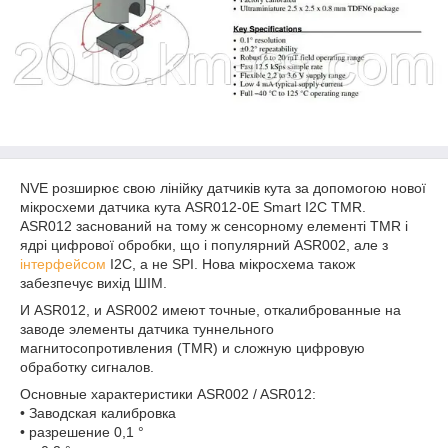
NVE розширює свою лінійку датчиків кута за допомогою нової
мікросхеми датчика кута ASR012-0E Smart I2C TMR.
ASR012 заснований на тому ж сенсорному елементі TMR і
ядрі цифрової обробки, що і популярний ASR002, але з
інтерфейсом
I2C, а не SPI. Нова мікросхема також
забезпечує вихід ШІМ.
И ASR012, и ASR002 имеют точные, откалиброванные на
заводе элементы датчика туннельного
магнитосопротивления (TMR) и сложную цифровую
обработку сигналов.
Основные характеристики ASR002 / ASR012:
• Заводская калибровка
• разрешение 0,1 °