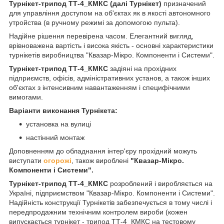
Турнікет-трипод ТТ-4_КМКС (далі Турнікет)
призначений
для управління доступом на об'єктах як в якості автономного
утройства (в ручному режимі за допомогою пульта).
Надійне рішення перевірена часом. Елегантний вигляд,
врівноважена вартість і висока якість - основні характеристики
турнікетів виробництва "Квазар-Мікро. Компоненти і Системи".
Турнікет-трипод ТТ-4_КМКС
задіяні на прохідних
підприємств, офісів, адміністративних установ, а також інших
об'єктах з інтенсивним навантаженням і специфічними
вимогами.
Варіанти виконання Турнікета:
установка на вулиці
настінний монтаж
Доповненням до обладнання інтер'єру прохідний можуть
виступати
огорожі
, також вироблені
"Квазар-Мікро.
Компоненти і Системи".
Турнікет-трипод ТТ-4_КМКС
розроблений і виробляється на
Україні, підприємством "Квазар-Мікро. Компоненти і Системи".
Надійність конструкції Турнікетів забезпечується в тому числі і
передпродажним технічним контролем вироби (кожен
випускається турнікет - трипод ТТ-4_КМКС на тестовому