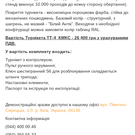
стенді виконує 10.000 проходів до кожну сторону обертання).
Покриття турнікета - високоміцна порошкова фарба, стійка до
механічних пошкоджень. Базовий колір - структурний, з
шагрень, не мазкий - "Білий Антік". Виходячи з необхідної
конфігурації можна замовити колір таблиці RAL.
Вартість Турнікета ТТ-4_КМКС - 26 400 грн з урахуванням
ПДВ.
У вартість комплекту входить:
Турнікет з контролером;
Пульт ручного керування;
Ключ шестигранний S6 для розблокування складаються
штанги трипода;
Настановні елементи;
Паспорт та інструкція по експлуатації.
Демонстраційні зразки доступні в нашому офісі
вул. Північно-
Сирецька, 1/3. р. Київ, Україна, 04136.
Контактна інформація:
(044) 400.00.46
(050) 356.55.33