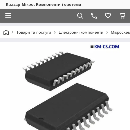
Квазар-Мікро. Компоненти і системи
Товари та послуги
Електронні компоненти
Мікросхем