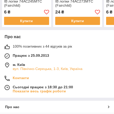
ІВ логіки 74AC245MTC
ІВ логіки 74AC273MTC
ІВ л
(Fairchild)
(Fairchild)
(Fair
6
24
6
₴
₴
₴
Купити
Купити
Про нас
100% позитивних з 44 відгуків за рік
Працює з 25.09.2013
м. Київ
вул. Північно-Сирецька, 1-3, Київ, Україна
Контакти
Сьогодні працює з 18:30 до 21:00
Показати весь графік роботи
Про нас