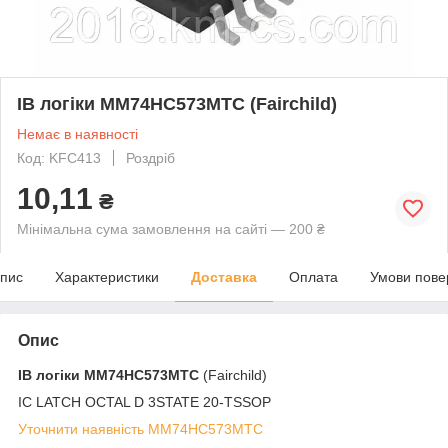
ІВ логіки MM74HC573MTC (Fairchild)
Немає в наявності
Код: KFC413
Роздріб
10,11
₴
Мінімальна сума замовлення на сайті — 200 ₴
пис
Характеристики
Доставка
Оплата
Умови пове
Опис
ІВ логіки
MM74HC573MTC
(Fairchild)
IC LATCH OCTAL D 3STATE 20-TSSOP
Уточнити наявність MM74HC573MTC