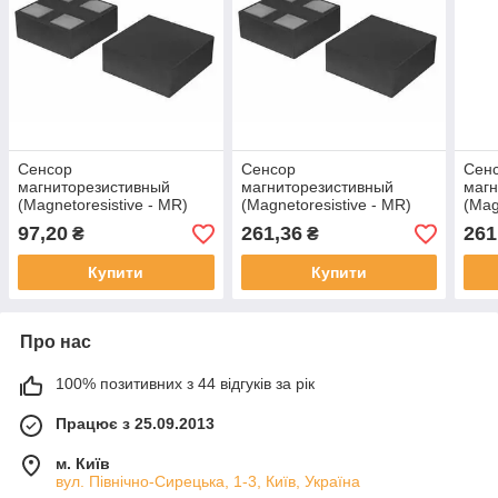
Сенсор
Сенсор
Сен
магниторезистивный
магниторезистивный
магн
(Magnetoresistive - MR)
(Magnetoresistive - MR)
(Mag
ADT922-14E (NVE)
AHT922-14E (NVE)
AHT
97,20
261,36
261
₴
₴
Купити
Купити
Про нас
100% позитивних з 44 відгуків за рік
Працює з 25.09.2013
м. Київ
вул. Північно-Сирецька, 1-3, Київ, Україна