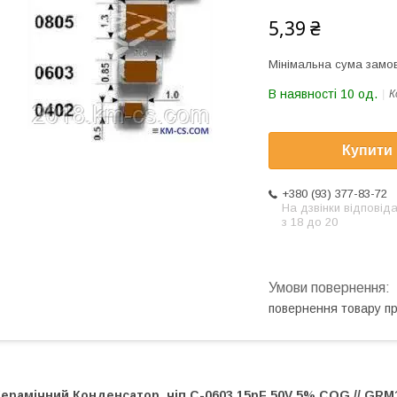
5,39 ₴
Мінімальна сума замов
В наявності 10 од.
К
Купити
+380 (93) 377-83-72
На дзвінки відповід
з 18 до 20
повернення товару п
Керамічний Конденсатор, чіп
C-0603 15pF 50V 5% COG // GR