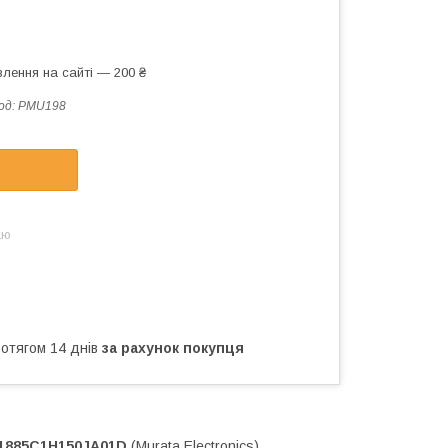
лення на сайті — 200 ₴
од:
PMU198
аю
ротягом 14 днів
за рахунок покупця
M1885C1H150JA01D
(Murata Electronics)