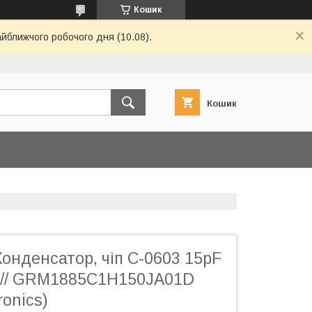
Кошик
айближчого робочого дня (10.08).
Кошик
онденсатор, чіп C-0603 15pF
 // GRM1885C1H150JA01D
ronics)