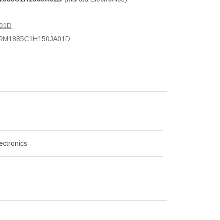
A01D
/ GRM1885C1H150JA01D
ectronics