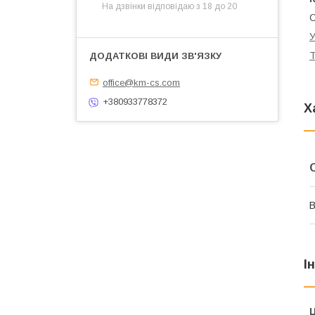
На дзвінки відповідаю з 18 до 20
C
У
Т
office@km-cs.com
+380933778372
Х
В
І
Ц