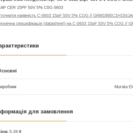
AP CER 15PF 50V 5% C0G 0603
точнити наявність C-0603 15pF 50V 5% COG // GRM1885C1H150J
ехнічна специфікація (datasheet) на C-0603 15pF 50V 5% COG /
арактеристики
Основні
иробник
Murata El
нформація для замовлення
іна:
5,39 ₴