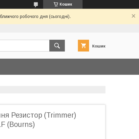
Кошик
ближчого робочого дня (сьогодні).
Кошик
ня Резистор (Trimmer)
F (Bourns)