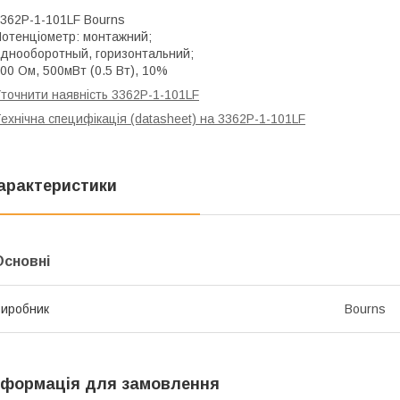
362P-1-101LF Bourns
отенціометр: монтажний;
днооборотный, горизонтальний;
00 Ом, 500мВт (0.5 Вт), 10%
точнити наявність 3362P-1-101LF
ехнічна специфікація (datasheet) на 3362P-1-101LF
арактеристики
Основні
иробник
Bourns
нформація для замовлення