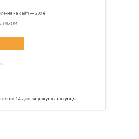
лення на сайті — 200 ₴
д:
PBX184
аю
ротягом 14 днів
за рахунок покупця