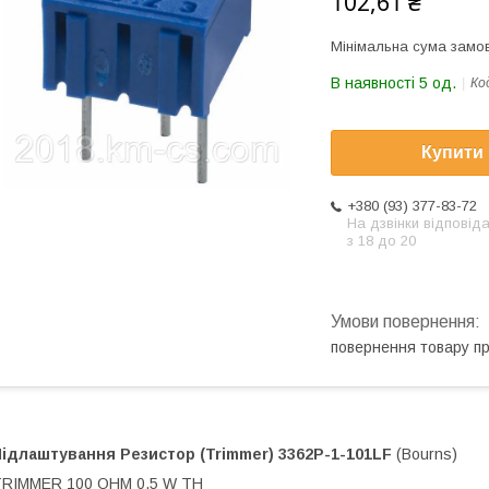
102,61 ₴
Мінімальна сума замов
В наявності 5 од.
Ко
Купити
+380 (93) 377-83-72
На дзвінки відповід
з 18 до 20
повернення товару п
Підлаштування Резистор (Trimmer)
3362P-1-101LF
(Bourns)
TRIMMER 100 OHM 0.5 W TH