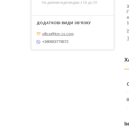
На дзвінки відповідаю з 18 до 20
3
П
о
1
У
office@km-cs.com
Т
+380933778372
Х
В
І