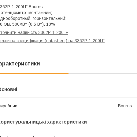
362P-1-200LF Bourns
отенціометр: монтажний;
днооборотный, горизонтальний;
0 Ом, 500мВт (0.5 Вт), 10%
точнити наявність 3362P-1-200LF
ехнічна специфікація (datasheet) на 3362P-1-200LF
арактеристики
Основні
иробник
Bourns
Користувальницькі характеристики