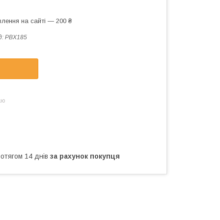
лення на сайті — 200 ₴
д:
PBX185
аю
ротягом 14 днів
за рахунок покупця