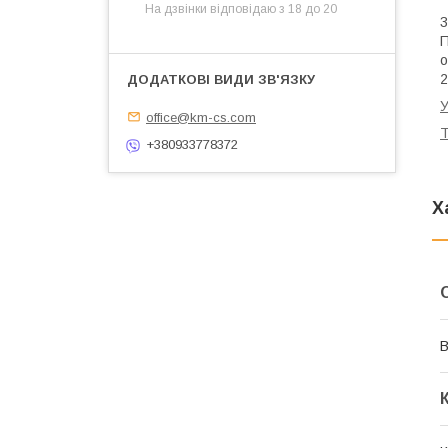
На дзвінки відповідаю з 18 до 20
3
П
о
2
У
office@km-cs.com
Т
+380933778372
Х
В