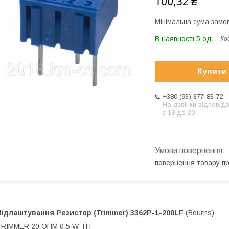
100,32 ₴
Мінімальна сума замов
В наявності 5 од.
Ко
Купити
+380 (93) 377-83-72
На дзвінки відповід
з 18 до 20
повернення товару п
Підлаштування Резистор (Trimmer)
3362P-1-200LF
(Bourns)
TRIMMER 20 OHM 0.5 W TH