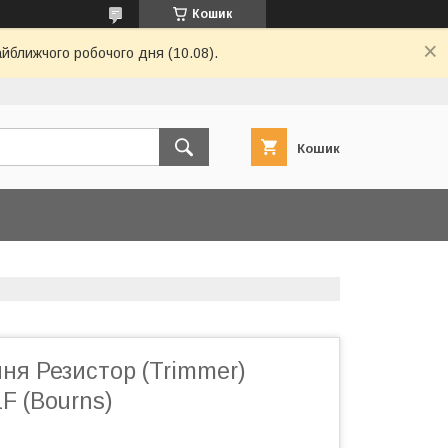
Кошик
айближчого робочого дня (10.08).
Кошик
ня Резистор (Trimmer)
F (Bourns)