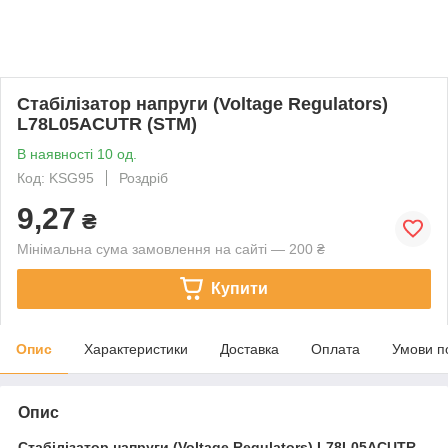
Стабілізатор напруги (Voltage Regulators)
L78L05ACUTR (STM)
В наявності 10 од.
Код: KSG95
Роздріб
9,27
₴
Мінімальна сума замовлення на сайті — 200 ₴
Купити
Опис
Характеристики
Доставка
Оплата
Умови п
Опис
Стабілізатор напруги (Voltage Regulators)
L78L05ACUTR