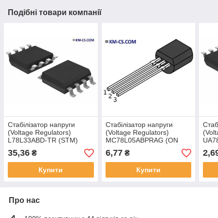
Подібні товари компанії
Стабілізатор напруги
Стабілізатор напруги
Стаб
(Voltage Regulators)
(Voltage Regulators)
(Vol
L78L33ABD-TR (STM)
MC78L05ABPRAG (ON
UA7
Semiconductor)
Inst
35,36
6,77
2,6
₴
₴
Купити
Купити
Про нас