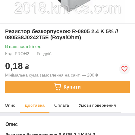
Резистор безкорпусною R-0805 2.4 K 5% //
0805S8J0242T5E (RoyalOhm)
В наявності 55 од.
Код: PROH2
Роздріб
0,18
₴
Мінімальна сума замовлення на сайті — 200 ₴
Купити
Опис
Доставка
Оплата
Умови повернення
Опис
Резистор безкорпусною
R-0805 2.4 K 5% //