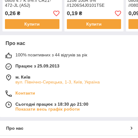
0805 4.7 K 5% // CR21-
1206 100R 5%
080
472-JL (ASJ)
//1206S4J0101T5E
//08
(RoyalOhm)
(Ro
0,26
0,19
0,0
₴
₴
Купити
Купити
Про нас
100% позитивних з 44 відгуків за рік
Працює з 25.09.2013
м. Київ
вул. Північно-Сирецька, 1-3, Київ, Україна
Контакти
Сьогодні працює з 18:30 до 21:00
Показати весь графік роботи
Про нас