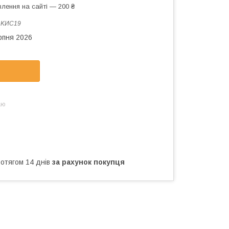
лення на сайті — 200 ₴
:
KИС19
рпня 2026
аю
ротягом 14 днів
за рахунок покупця