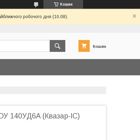
Кошик
айближчого робочого дня (10.08).
Кошик
ОУ 140УД6А (Квазар-ІС)