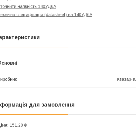
точнити наявність 140УД6А
ехнічна специфікація (datasheet) на 140УД6А
арактеристики
Основні
иробник
Квазар-І
нформація для замовлення
іна:
151,20 ₴