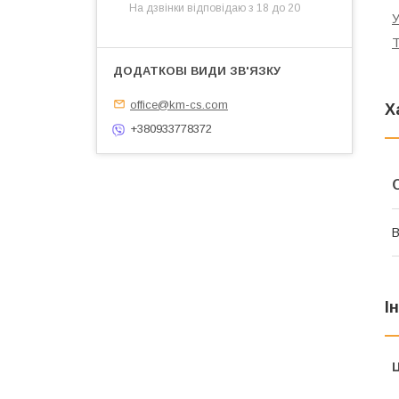
На дзвінки відповідаю з 18 до 20
У
Т
office@km-cs.com
Х
+380933778372
В
І
Ц