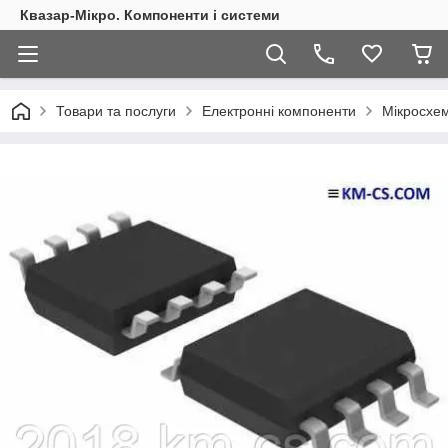
Квазар-Мікро. Компоненти і системи
Товари та послуги
Електронні компоненти
Мікросхем