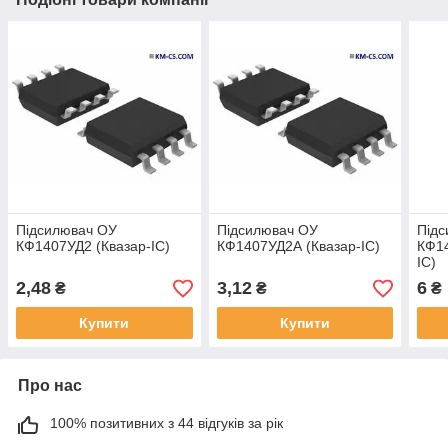
Підсилювач ОУ
Підсилювач ОУ
Під
КФ1407УД2 (Квазар-ІС)
КФ1407УД2А (Квазар-ІС)
КФ14
ІС)
2,48
3,12
6
₴
₴
₴
Купити
Купити
Про нас
100% позитивних з 44 відгуків за рік