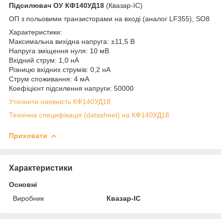
Підсилювач ОУ
КФ140УД18
(Квазар-ІС)
ОП з польовими транзисторами на вході (аналог LF355), SO8
Характеристики:
Максимальна вихідна напруга: ±11,5 В
Напруга зміщення нуля: 10 мВ
Вхідний струм: 1,0 нА
Різницю вхідних струмів: 0,2 нА
Струм споживання: 4 мА
Коефіцієнт підсилення напруги: 50000
Уточнити наявність КФ140УД18
Технічна специфікація (datasheet) на КФ140УД18
Приховати
Характеристики
Основні
Виробник
Квазар-ІС