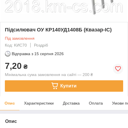
Підсилювач ОУ КР140УД1408Б (Квазар-ІС)
Під замовлення
Код: KИС70
Роздріб
Відправка з
15 серпня 2026
7,20
₴
Мінімальна сума замовлення на сайті — 200 ₴
Купити
Опис
Характеристики
Доставка
Оплата
Умови п
Опис