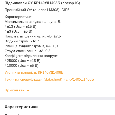
Підсилювач ОУ
КР140УД1408Б
(Квазар-ІС)
Прецизійний ОУ (аналог LM308), DIP8
Характеристики:
Максимальна вихідна напруга, В:
* ±13 (Ucc = ±15 B)
* ±3 (Ucc = ±5 B)
Напруга зміщення нуля, мВ: ±7,5
Вхідний струм, нА: 7
Різниця вхідних струмів, нА: 1,0
Струм споживання, мА: 0,8
Коефіцієнт підсилення напруги:
* 25000 (Ucc = ±15 B)
* 10000 (Ucc = ±5 B)
Уточнити наявність КР140УД1408Б
Технічна специфікація (datasheet) на КР140УД1408Б
Приховати
Характеристики