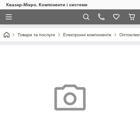
Квазар-Мікро. Компоненти і системи
Товари та послуги
Електронні компоненти
Оптоелект