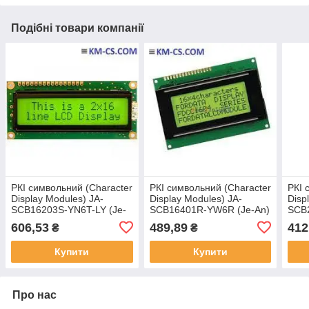
Подібні товари компанії
РКІ символьний (Character
РКІ символьний (Character
РКІ 
Display Modules) JA-
Display Modules) JA-
Disp
SCB16203S-YN6T-LY (Je-
SCB16401R-YW6R (Je-An)
SCB
An)
606,53
489,89
412
₴
₴
Купити
Купити
Про нас