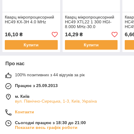
Кварц мікропроцесорний
Кварц мікропроцесорний
Квар
HC49 KX-3H 4.0 MHz
HC49 XTL22 1 300 HGI-
HC49
8.000 MHz-30.0
HC4
16,10
14,29
6,6
₴
₴
Купити
Купити
Про нас
100% позитивних з 44 відгуків за рік
Працює з 25.09.2013
м. Київ
вул. Північно-Сирецька, 1-3, Київ, Україна
Контакти
Сьогодні працює з 18:30 до 21:00
Показати весь графік роботи