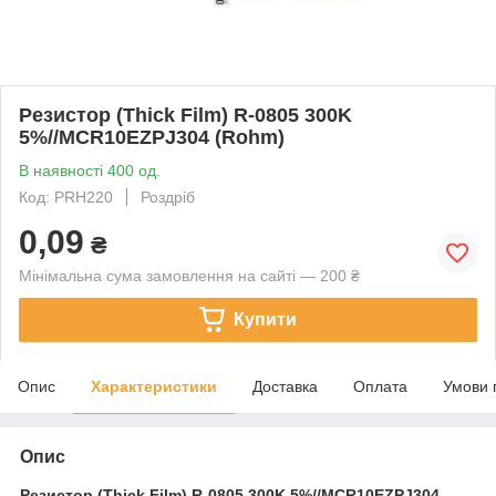
Резистор (Thick Film) R-0805 300K
5%//MCR10EZPJ304 (Rohm)
В наявності 400 од.
Код: PRH220
Роздріб
0,09
₴
Мінімальна сума замовлення на сайті — 200 ₴
Купити
Опис
Характеристики
Доставка
Оплата
Умови 
Опис
Резистор (Thick Film)
R-0805 300K 5%//MCR10EZPJ304