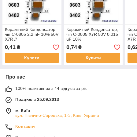
Керамічний Конденсатор,
Керамічний Конденсатор,
Кера
чіп C-0805 2.2 nF 10% 50V
чіп C-0805 X7R 50V 0.015
чіп 
X7R //
uF 10%
X7R 
CL21B222KBANNNC
CL2
0,41
0,74
0,6
₴
₴
(Samsung)
(Sa
Купити
Купити
Про нас
100% позитивних з 44 відгуків за рік
Працює з 25.09.2013
м. Київ
вул. Північно-Сирецька, 1-3, Київ, Україна
Контакти