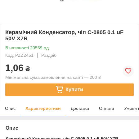
Керамічний Конденсатор, чіп C-0805 0.1 uF
50V X7R
В наявності 20569 од.
Код: PZZ2451
Роздріб
1,06
₴
Мінімальна сума замовлення на сайті — 200 ₴
Купити
Опис
Характеристики
Доставка
Оплата
Умови 
Опис
Керамічний Конденсатор, чіп
C-0805 0.1 uF 50V X7R