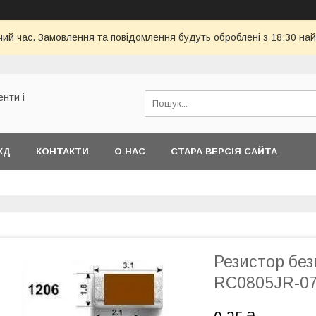
чий час. Замовлення та повідомлення будуть оброблені з 18:30 най
енти і
КД
КОНТАКТИ
О НАС
СТАРА ВЕРСІЯ САЙТА
Резистор без
RC0805JR-07