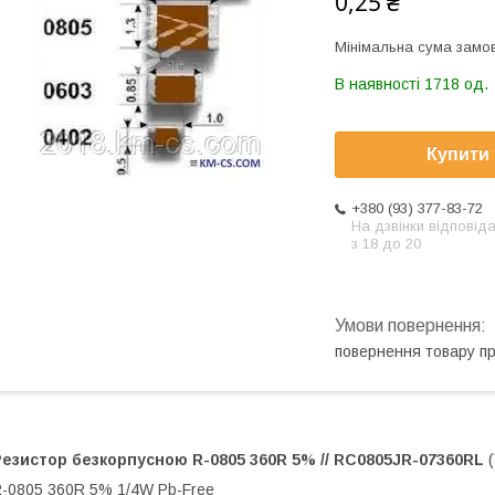
0,25 ₴
Мінімальна сума замов
В наявності 1718 од.
Купити
+380 (93) 377-83-72
На дзвінки відповід
з 18 до 20
повернення товару п
Резистор безкорпусною
R-0805 360R 5% // RC0805JR-07360RL
(
-0805 360R 5% 1/4W Pb-Free