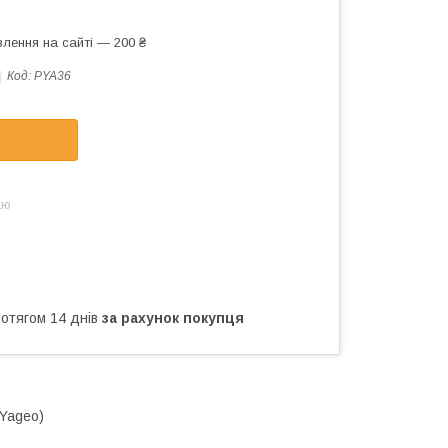
лення на сайті — 200 ₴
Код:
PYA36
аю
ротягом 14 днів
за рахунок покупця
Yageo)