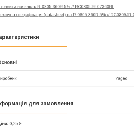
точнити наявність R-0805 360R 5% // RC0805JR-07360RL
ехнічна специфікація (datasheet) на R-0805 360R 5% // RC0805JR
арактеристики
Основні
иробник
Yageo
нформація для замовлення
іна:
0,25 ₴