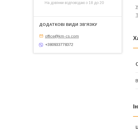
На дзвінки відповідаю з 18 до 20
У
Т
office@km-cs.com
Х
+380933778372
В
І
Ц