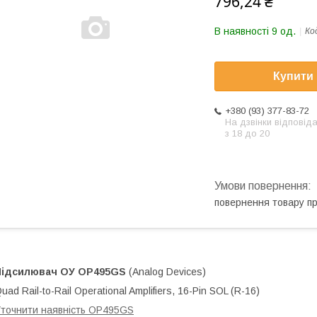
796,24 ₴
В наявності 9 од.
Ко
Купити
+380 (93) 377-83-72
На дзвінки відповід
з 18 до 20
повернення товару п
Підсилювач ОУ
OP495GS
(Analog Devices)
uad Rail-to-Rail Operational Amplifiers, 16-Pin SOL (R-16)
точнити наявність OP495GS