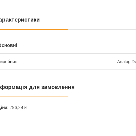
арактеристики
Основні
иробник
Analog D
нформація для замовлення
іна:
796,24 ₴