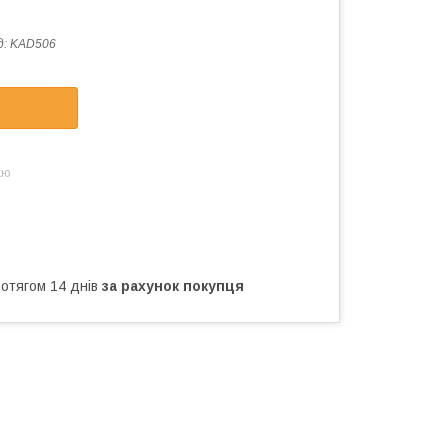
д:
KAD506
аю
ротягом 14 днів
за рахунок покупця