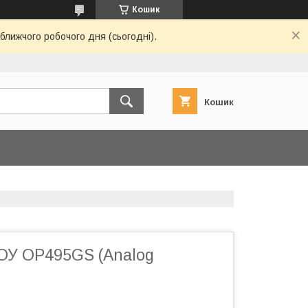
Кошик
ближчого робочого дня (сьогодні).
Кошик
ОУ OP495GS (Analog