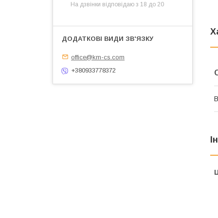
На дзвінки відповідаю з 18 до 20
Х
office@km-cs.com
+380933778372
В
І
Ц