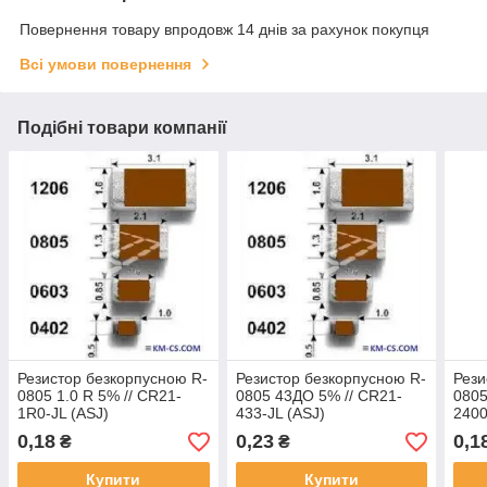
Повернення товару впродовж 14 днів за рахунок покупця
Всі умови повернення
Подібні товари компанії
Резистор безкорпусною R-
Резистор безкорпусною R-
Рези
0805 1.0 R 5% // CR21-
0805 43ДО 5% // CR21-
0805
1R0-JL (ASJ)
433-JL (ASJ)
2400
0,18
0,23
0,1
₴
₴
Купити
Купити