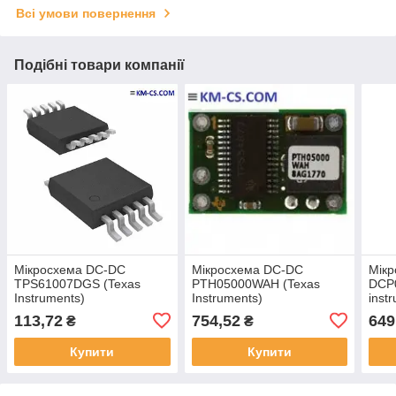
Всі умови повернення
Подібні товари компанії
Мікросхема DC-DC
Мікросхема DC-DC
Мік
TPS61007DGS (Texas
PTH05000WAH (Texas
DCP
Instruments)
Instruments)
inst
113,72
754,52
649
₴
₴
Купити
Купити