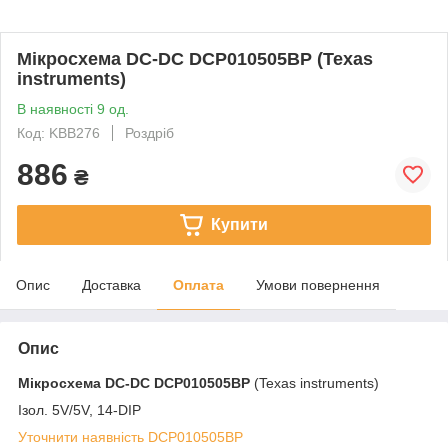
Мікросхема DC-DC DCP010505BP (Texas
instruments)
В наявності 9 од.
Код: KBB276
Роздріб
886
₴
Купити
Опис
Доставка
Оплата
Умови повернення
Опис
Мікросхема DC-DC
DCP010505BP
(Texas instruments)
Ізол. 5V/5V, 14-DIP
Уточнити наявність DCP010505BP