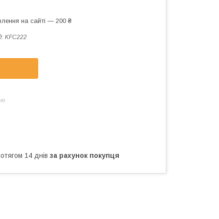
лення на сайті — 200 ₴
д:
KFC222
аю
ротягом 14 днів
за рахунок покупця