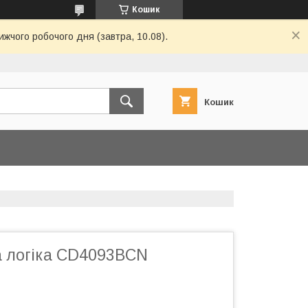
Кошик
ижчого робочого дня (завтра, 10.08).
Кошик
 логіка CD4093BCN