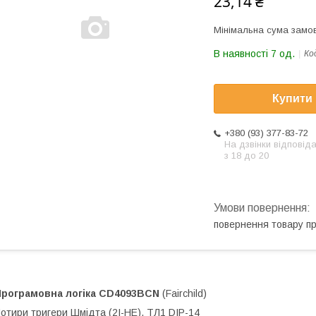
23,14 ₴
Мінімальна сума замов
В наявності 7 од.
Ко
Купити
+380 (93) 377-83-72
На дзвінки відповід
з 18 до 20
повернення товару п
рограмовна логіка
CD4093BCN
(Fairchild)
отири тригери Шмідта (2І-НЕ), ТЛ1 DIP-14