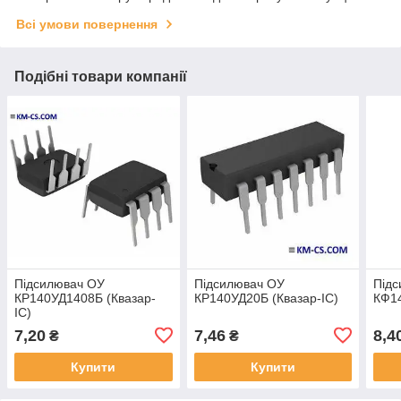
Всі умови повернення
Подібні товари компанії
Підсилювач ОУ
Підсилювач ОУ
Під
КР140УД1408Б (Квазар-
КР140УД20Б (Квазар-ІС)
КФ14
ІС)
7,20
7,46
8,4
₴
₴
Купити
Купити