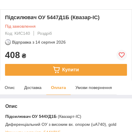
Підсилювач ОУ 5447Д1Б (Квазар-ІС)
Під замовлення
Код: KИС140
Роздріб
Відправка з
14 серпня 2026
408
₴
Купити
Опис
Доставка
Оплата
Умови повернення
Опис
Підсилювач ОУ
544УД1Б
(Квазарт-ІС)
Диференціальний ОУ з високим вх. опором (uA740), gold