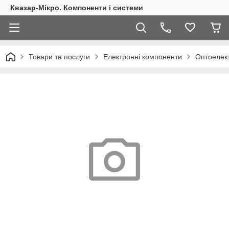
Квазар-Мікро. Компоненти і системи
Товари та послуги
Електронні компоненти
Оптоелект