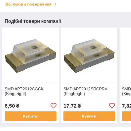
Всі умови повернення
Подібні товари компанії
SMD APT2012CGCK
SMD APT2012SRCPRV
SMD
(Kingbright)
(Kingbright)
(Kin
6,50
17,72
7,8
₴
₴
Купити
Купити