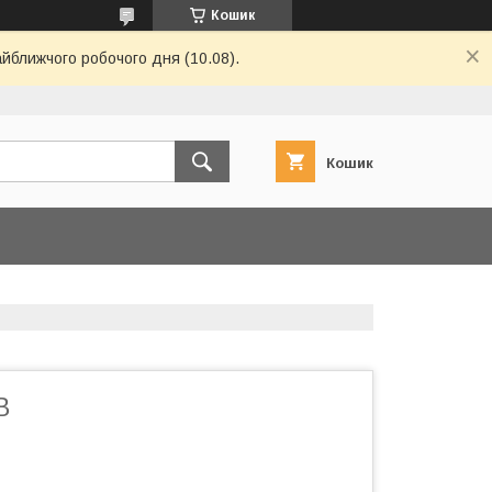
Кошик
айближчого робочого дня (10.08).
Кошик
В