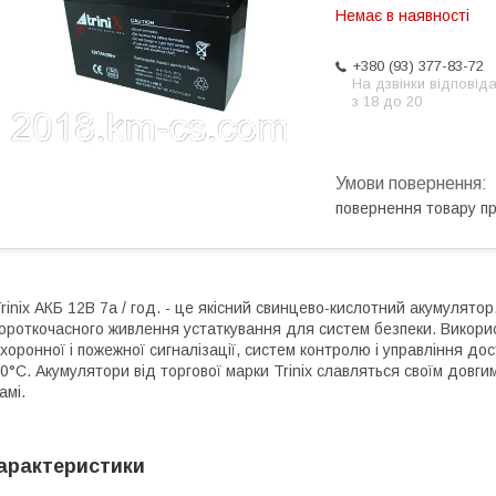
Немає в наявності
+380 (93) 377-83-72
На дзвінки відповід
з 18 до 20
повернення товару п
rinix АКБ 12В 7а / год. - це якісний свинцево-кислотний акумулято
ороткочасного живлення устаткування для систем безпеки. Викори
хоронної і пожежної сигналізації, систем контролю і управління до
0°С. Акумулятори від торгової марки Trinix славляться своїм довги
амі.
арактеристики