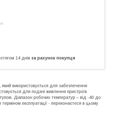
аю
ротягом 14 днів
за рахунок покупця
р, який використовується для забезпечення
стовується для подачі живлення пристроїв
ступом. Діапазон робочих температур – від -40 до
м терміном експлуатації - переконаєтеся в цьому