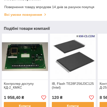
Повернення товару впродовж 14 днів за рахунок покупця
Всі умови повернення
Подібні товари компанії
Контролер доступу
ІВ, Flash TE28F256J3C125
Конт
КД-2_КМКС
(Intel)
Д-2
1 958,40
120
8 5
₴
₴
Купити
Купити