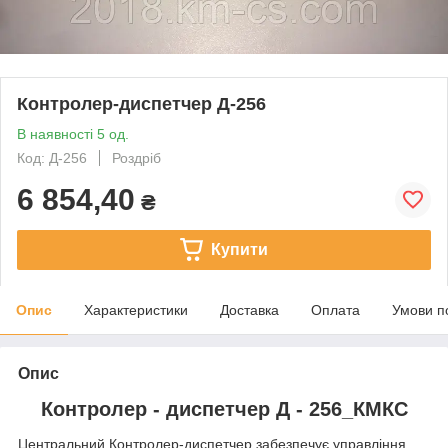
Контролер-диспетчер Д-256
В наявності 5 од.
Код: Д-256
Роздріб
6 854,40
₴
Купити
Опис
Характеристики
Доставка
Оплата
Умови п
Опис
Контролер - диспетчер Д - 256_КМКС
Центральний Контролер-диспетчер забезпечує управління