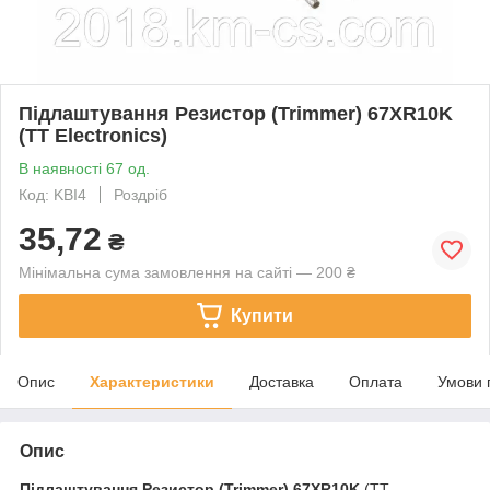
Підлаштування Резистор (Trimmer) 67XR10K
(TT Electronics)
В наявності 67 од.
Код: KBI4
Роздріб
35,72
₴
Мінімальна сума замовлення на сайті — 200 ₴
Купити
Опис
Характеристики
Доставка
Оплата
Умови 
Опис
Підлаштування Резистор (Trimmer)
67XR10K
(TT