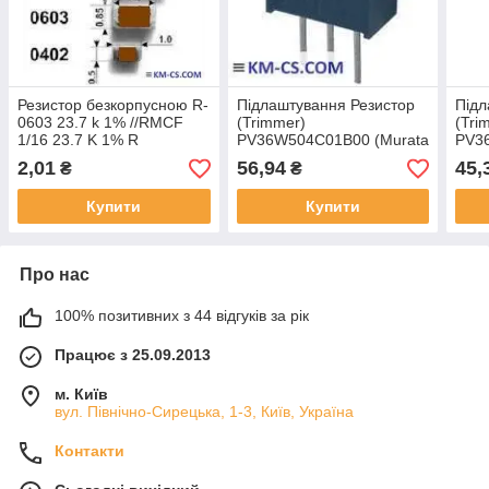
Резистор безкорпусною R-
Підлаштування Резистор
Підл
0603 23.7 k 1% //RMCF
(Trimmer)
(Tri
1/16 23.7 K 1% R
PV36W504C01B00 (Murata
PV3
(Stackpole Electronics)
Electronics)
Elec
2,01
56,94
45,
₴
₴
Купити
Купити
Про нас
100% позитивних з 44 відгуків за рік
Працює з 25.09.2013
м. Київ
вул. Північно-Сирецька, 1-3, Київ, Україна
Контакти