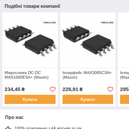
Подібні товари компанії
Мікросхема DC-DC
Інтерфейс MAX3085CSA+
Інт
MAX1680ESA+ (Maxim)
(Maxim)
(Max
234,45
228,91
295
₴
₴
Купити
Купити
Про нас
100% позитивних з 44 відгуків за рік