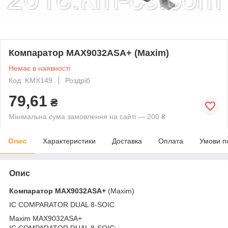
Компаратор MAX9032ASA+ (Maxim)
Немає в наявності
Код: KMX149
Роздріб
79,61
₴
Мінімальна сума замовлення на сайті — 200 ₴
Опис
Характеристики
Доставка
Оплата
Умови п
Опис
Компаратор
MAX9032ASA+
(Maxim)
IC COMPARATOR DUAL 8-SOIC
Maxim MAX9032ASA+
IC COMPARATOR DUAL 8-SOIC