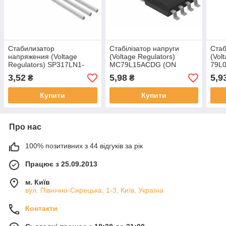
Стабилизатор
Стабілізатор напруги
Стаб
напряжения (Voltage
(Voltage Regulators)
(Vol
Regulators) SP317LN1-
MC79L15ACDG (ON
79L
L/TR (SIPEX)
Semiconductor)
3,52
5,98
5,9
₴
₴
Купити
Купити
Про нас
100% позитивних з 44 відгуків за рік
Працює з 25.09.2013
м. Київ
вул. Північно-Сирецька, 1-3, Київ, Україна
Контакти