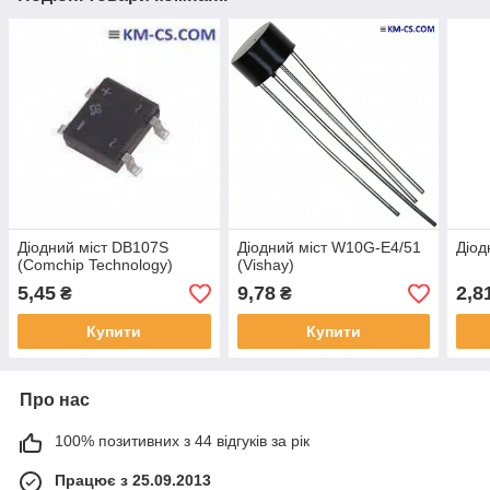
Діодний міст DB107S
Діодний міст W10G-E4/51
Діод
(Comchip Technology)
(Vishay)
5,45
9,78
2,8
₴
₴
Купити
Купити
Про нас
100% позитивних з 44 відгуків за рік
Працює з 25.09.2013