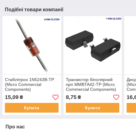
Подібні товари компанії
Стабілітрон 1N5243B-TP
Транзистор біполярний
Дио
(Micro Commercial
npn MMBTA42-TP (Micro
(Mic
Components)
Commercial Components)
Com
15,09
8,75
16,
₴
₴
Купити
Купити
Про нас