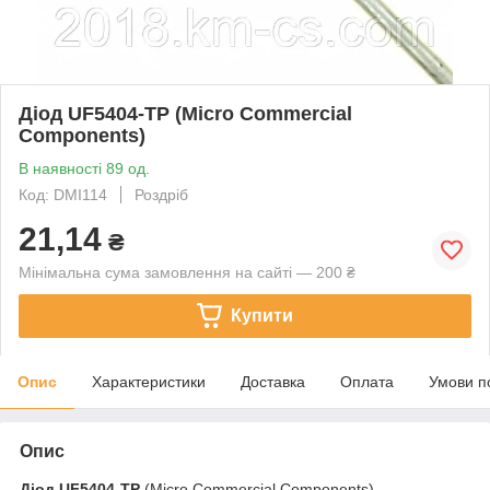
Діод UF5404-TP (Micro Commercial
Components)
В наявності 89 од.
Код: DMI114
Роздріб
21,14
₴
Мінімальна сума замовлення на сайті — 200 ₴
Купити
Опис
Характеристики
Доставка
Оплата
Умови п
Опис
Діод
UF5404-TP
(Micro Commercial Components)