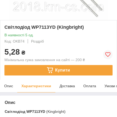
Світлодіод WP7113YD (Kingbright)
В наявності 5 од.
Код: OKB74
Роздріб
5,28
₴
Мінімальна сума замовлення на сайті — 200 ₴
Купити
Опис
Характеристики
Доставка
Оплата
Умови 
Опис
Світлодіод
WP7113YD
(Kingbright)