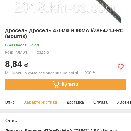
Дросель Дросель 470мкГн 90мА //78F471J-RC
(Bourns)
В наявності 52 од.
Код: PJM34
Роздріб
8,84
₴
Мінімальна сума замовлення на сайті — 200 ₴
Купити
Опис
Характеристики
Доставка
Оплата
Умови 
Опис
Дросель
Дросель 470мкГн 90мА //78F471J-RC
(Bourns)