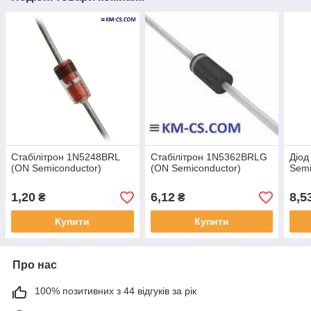
Стабілітрон 1N5248BRL
Стабілітрон 1N5362BRLG
Діод
(ON Semiconductor)
(ON Semiconductor)
Semi
1,20
6,12
8,5
₴
₴
Купити
Купити
Про нас
100% позитивних з 44 відгуків за рік