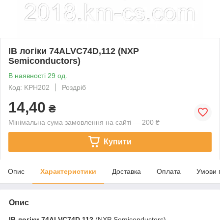
ІВ логіки 74ALVC74D,112 (NXP
Semiconductors)
В наявності 29 од.
Код: KPH202
Роздріб
14,40
₴
Мінімальна сума замовлення на сайті — 200 ₴
Купити
Опис
Характеристики
Доставка
Оплата
Умови 
Опис
ІВ логіки
74ALVC74D,112
(NXP Semiconductors)