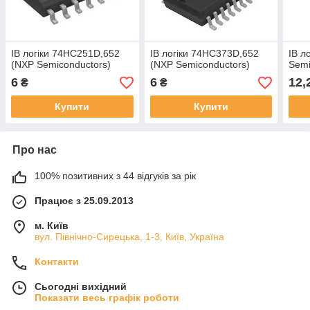
ІВ логіки 74HC251D,652
ІВ логіки 74HC373D,652
ІВ л
(NXP Semiconductors)
(NXP Semiconductors)
Semi
6
6
12,
₴
₴
Купити
Купити
Про нас
100% позитивних з 44 відгуків за рік
Працює з 25.09.2013
м. Київ
вул. Північно-Сирецька, 1-3, Київ, Україна
Контакти
Сьогодні вихідний
Показати весь графік роботи