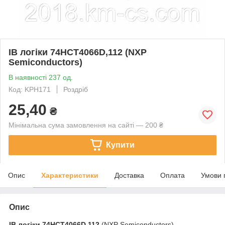
ІВ логіки 74HCT4066D,112 (NXP
Semiconductors)
В наявності 237 од.
Код: KPH171
Роздріб
25,40
₴
Мінімальна сума замовлення на сайті — 200 ₴
Купити
Опис
Характеристики
Доставка
Оплата
Умови 
Опис
ІВ логіки
74HCT4066D,112
(NXP Semiconductors)