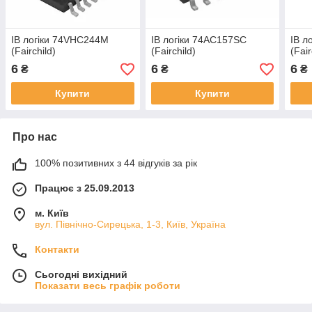
ІВ логіки 74VHC244M
ІВ логіки 74AC157SC
ІВ л
(Fairchild)
(Fairchild)
(Fair
6
6
6
₴
₴
₴
Купити
Купити
Про нас
100% позитивних з 44 відгуків за рік
Працює з 25.09.2013
м. Київ
вул. Північно-Сирецька, 1-3, Київ, Україна
Контакти
Сьогодні вихідний
Показати весь графік роботи