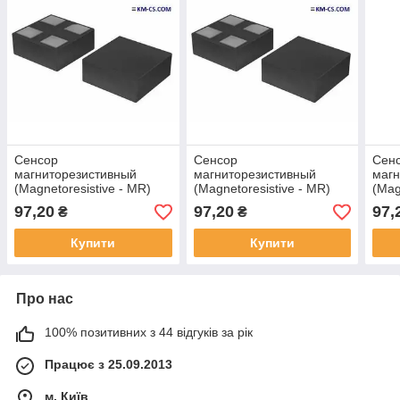
Сенсор
Сенсор
Сен
магниторезистивный
магниторезистивный
магн
(Magnetoresistive - MR)
(Magnetoresistive - MR)
(Mag
ADT922-14E (NVE)
ADT923-14E (NVE)
ADL9
97,20
97,20
97,
₴
₴
Купити
Купити
Про нас
100% позитивних з 44 відгуків за рік
Працює з 25.09.2013
м. Київ