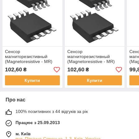
Сенсор
Сенсор
Сен
магниторезистивный
магниторезистивный
магн
(Magnetoresistive - MR)
(Magnetoresistive - MR)
(Mag
ABL004-00 (NVE)
ABL004-00E (NVE)
ABL0
102,60
102,60
99,
₴
₴
Купити
Купити
Про нас
100% позитивних з 44 відгуків за рік
Працює з 25.09.2013
м. Київ
вул. Північно-Сирецька, 1-3, Київ, Україна