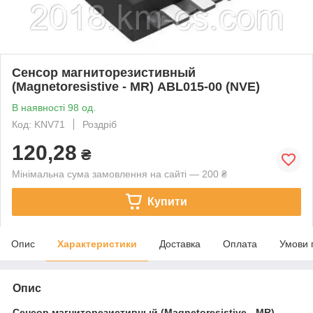
Сенсор магниторезистивный
(Magnetoresistive - MR) ABL015-00 (NVE)
В наявності 98 од.
Код: KNV71
Роздріб
120,28
₴
Мінімальна сума замовлення на сайті — 200 ₴
Купити
Опис
Характеристики
Доставка
Оплата
Умови 
Опис
Сенсор магниторезистивный (Magnetoresistive - MR)