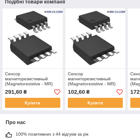
Подібні товари компанії
Сенсор
Сенсор
Сен
магниторезистивный
магниторезистивный
магн
(Magnetoresistive - MR)
(Magnetoresistive - MR)
(Mag
ABH001-00 (NVE)
ABL004-00E (NVE)
ADT
291,60
102,60
172
₴
₴
Купити
Купити
Про нас
100% позитивних з 44 відгуків за рік