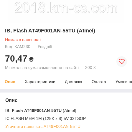
ІВ, Flash AT49F001AN-55TU (Atmel)
Немає в наявності
Код: KAM230
Роздріб
70,47
₴
Мінімальна сума замовлення на сайті — 200 ₴
Опис
Характеристики
Доставка
Оплата
Умови п
Опис
ІВ, Flash
AT49F001AN-55TU
(Atmel)
IC FLASH MEM 1M (128K x 8) 5V 32TSOP
Уточнити наявність AT49F001AN-55TU