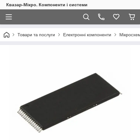
Квазар-Мікро. Компоненти і системи
Товари та послуги
Електронні компоненти
Мікросхем