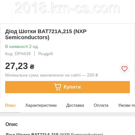
Діод Шотки BAT721A,215 (NXP
Semiconductors)
В наявності 2 од.
Код: DPH439
Роздріб
27,23
₴
Мінімальна сума замовлення на сайті — 200 ₴
Купити
Опис
Характеристики
Доставка
Оплата
Умови п
Опис
Діод Шотки
BAT721A,215
(NXP Semiconductors)