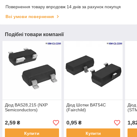
Повернення товару впродовж 14 днів за рахунок покупця
Всі умови повернення
Подібні товари компанії
Діод BAS28,215 (NXP
Діод Шотки BAT54C
Діод
Semiconductors)
(Fairchild)
(ST
2,59
0,95
1,8
₴
₴
Купити
Купити