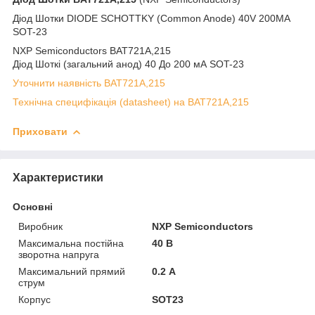
Діод Шотки DIODE SCHOTTKY (Common Anode) 40V 200MA
SOT-23
NXP Semiconductors BAT721A,215
Діод Шоткі (загальний анод) 40 До 200 мА SOT-23
Уточнити наявність BAT721A,215
Технічна специфікація (datasheet) на BAT721A,215
Приховати
Характеристики
Основні
Виробник
NXP Semiconductors
Максимальна постійна
40 В
зворотна напруга
Максимальний прямий
0.2 А
струм
Корпус
SOT23