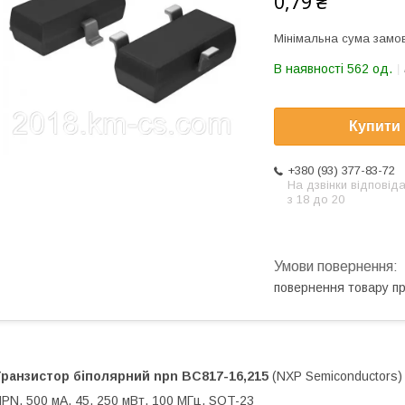
0,79 ₴
Мінімальна сума замов
В наявності 562 од.
Купити
+380 (93) 377-83-72
На дзвінки відповід
з 18 до 20
повернення товару п
Транзистор біполярний npn
BC817-16,215
(NXP Semiconductors)
PN, 500 мА, 45, 250 мВт, 100 МГц, SOT-23