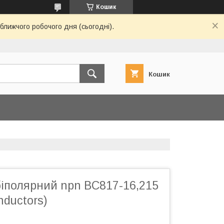
Кошик
ближчого робочого дня (сьогодні).
Кошик
біполярний npn BC817-16,215
ductors)