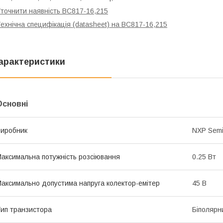
точнити наявність BC817-16,215
ехнічна специфікація (datasheet) на BC817-16,215
арактеристики
Основні
иробник
NXP Semi
аксимальна потужність розсіювання
0.25 Вт
аксимально допустима напруга колектор-емітер
45 В
ип транзистора
Біполярн