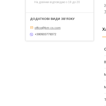
На дзвінки відповідаю з 18 до 20
У
Т
office@km-cs.com
Х
+380933778372
В
М
М
Т