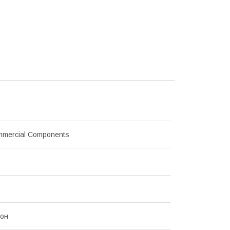
mmercial Components
рон