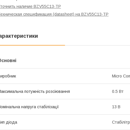
точнить наличие BZV55C13-TP
ехническая спецификация (datasheet) на BZV55C13-TP
арактеристики
Основні
иробник
Micro Co
аксимальна потужність розсіювання
0.5 Вт
омінальна напруга стабілізації
13 В
ип діода
Стабіліт