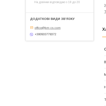
На дзвінки відповідаю з 18 до 20
У
Т
office@km-cs.com
Х
+380933778372
В
М
Н
Т