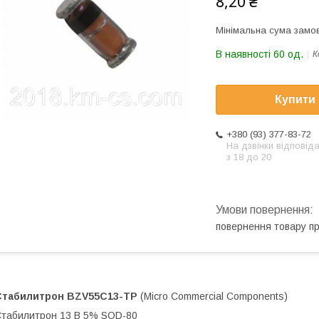
8,20 ₴
Мінімальна сума замов
В наявності 60 од.
К
Купити
+380 (93) 377-83-72
На дзвінки відповід
з 18 до 20
повернення товару п
Стабилитрон
BZV55C13-TP
(Micro Commercial Components)
табилитрон 13 В 5% SOD-80