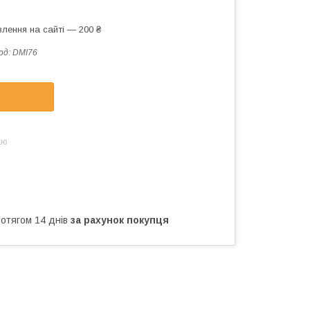
лення на сайті — 200 ₴
од:
DMI76
аю
ротягом 14 днів
за рахунок покупця