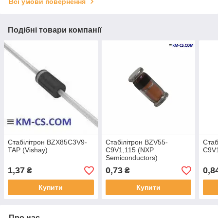
Всі умови повернення
Подібні товари компанії
Стабілітрон BZX85C3V9-
Стабілітрон BZV55-
Стаб
TAP (Vishay)
C9V1,115 (NXP
C9V1
Semiconductors)
1,37
0,73
0,8
₴
₴
Купити
Купити
Про нас