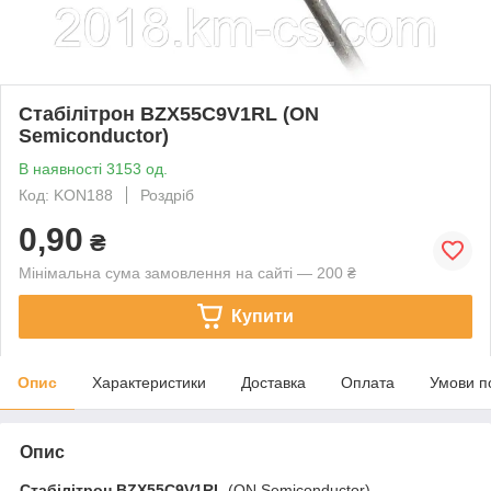
Стабілітрон BZX55C9V1RL (ON
Semiconductor)
В наявності 3153 од.
Код: KON188
Роздріб
0,90
₴
Мінімальна сума замовлення на сайті — 200 ₴
Купити
Опис
Характеристики
Доставка
Оплата
Умови п
Опис
Стабілітрон
BZX55C9V1RL
(ON Semiconductor)