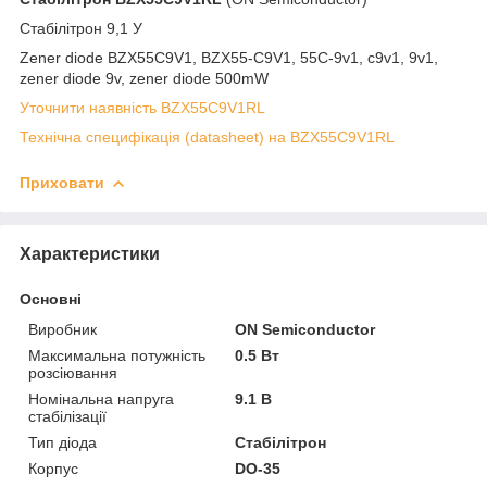
Стабілітрон 9,1 У
Zener diode BZX55C9V1, BZX55-C9V1, 55C-9v1, c9v1, 9v1,
zener diode 9v, zener diode 500mW
Уточнити наявність BZX55C9V1RL
Технічна специфікація (datasheet) на BZX55C9V1RL
Приховати
Характеристики
Основні
Виробник
ON Semiconductor
Максимальна потужність
0.5 Вт
розсіювання
Номінальна напруга
9.1 В
стабілізації
Тип діода
Стабілітрон
Корпус
DO-35