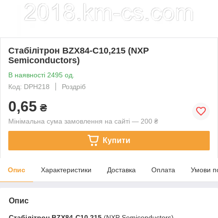
Стабілітрон BZX84-C10,215 (NXP
Semiconductors)
В наявності 2495 од.
Код: DPH218
Роздріб
0,65
₴
Мінімальна сума замовлення на сайті — 200 ₴
Купити
Опис
Характеристики
Доставка
Оплата
Умови п
Опис
Стабілітрон
BZX84-C10,215
(NXP Semiconductors)