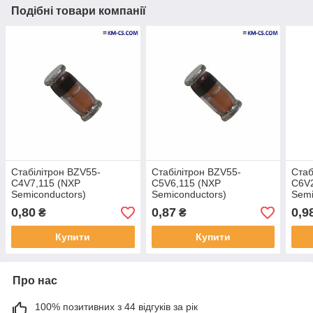
Подібні товари компанії
Стабілітрон BZV55-
Стабілітрон BZV55-
Стаб
C4V7,115 (NXP
C5V6,115 (NXP
C6V2
Semiconductors)
Semiconductors)
Semi
0,80
0,87
0,9
₴
₴
Купити
Купити
Про нас
100% позитивних з 44 відгуків за рік